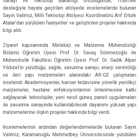
Sanayi ve Teknoloji Bakanlığı öncülüğünde, TÜBİTAK
desteğiyle hayata geçirilen atölyede incelemelerde bulunan
Sayın Valimiz, Milli Teknoloji Atölyesi Koordinatörü Arif Ertürk
Atalar’dan yürütülen faaliyetler ve geliştirilen projeler hakkında
bilgi aldı.
Ziyaret kapsamında Metalürji ve Malzeme Mühendisliği
Bölümü Öğretim Üyesi Prof. Dr. Savaş Sönmezoğlu ile
Mühendislik Fakültesi Öğretim Üyesi Prof. Dr. Sadık Alper
Yıldızel’in yürüttüğü; sağlık, savunma sanayi, enerji verimliliği
ve ileri yapı malzemeleri alanındaki AR-GE çalışmaları
incelendi. Akademisyenler, kanser tedavisine yönelik yenilikçi
malzemeler, hastane enfeksiyonlarının önlenmesine katkı
sağlayacak teknolojiler, yeni nesil güneş paneli uygulamaları
ile savunma sanayinde kullanılabilecek dayanımı yüksek yapı
malzemelerine ilişkin projeler hakkında bilgi verdi.
İncelemelerinin ardından değerlendirmelerde bulunan Sayın
Valimiz, Karamanoğlu Mehmetbey Üniversitesinde yürütülen