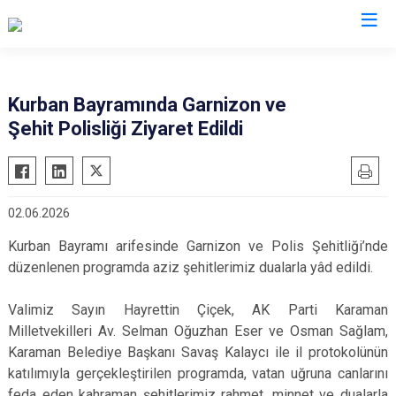
Valilikler
Kurban Bayramında Garnizon ve
Şehit Polisliği Ziyaret Edildi
02.06.2026
Kurban Bayramı arifesinde Garnizon ve Polis Şehitliği’nde
düzenlenen programda aziz şehitlerimiz dualarla yâd edildi.
Valimiz Sayın Hayrettin Çiçek, AK Parti Karaman
Milletvekilleri Av. Selman Oğuzhan Eser ve Osman Sağlam,
Karaman Belediye Başkanı Savaş Kalaycı ile il protokolünün
katılımıyla gerçekleştirilen programda, vatan uğruna canlarını
feda eden kahraman şehitlerimiz rahmet, minnet ve dualarla