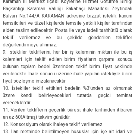
Karaman İli Merkez İlçesi Köylerine Hizmet Götürme Birliği
Başkanlığı Karaman Valiliği Sakabaşı Mahallesi Zeytindalı
Bulvarı No:144/A KARAMAN adresine bizzat istekli, kanuni
temsilcileri ve tüzel kişilerde temsile yetkili kişiler tarafından
elden teslim edilecektir. Posta ile veya iadeli taahhütlü olarak
teklif verilemez ve bu şekilde gönderilen teklifler
değerlendirmeye alınmaz.
9. İstekliler tekliflerini, her bir iş kaleminin miktarı ile bu iş
kalemleri için teklif edilen birim fiyatların çarpımı sonucu
bulunan toplam bedel üzerinden teklif birim fiyat şeklinde
verilecektir. İhale sonucu üzerine ihale yapılan istekliyle birim
fiyat sözleşme imzalanacaktır
10. İstekliler teklif ettikleri bedelin %3’ünden az olmamak
üzere kendi belirleyecekleri tutarda geçici teminat
vereceklerdir.
11. Verilen tekliflerin geçerlik süresi, ihale tarihinden itibaren
en az 60(Altmış) takvim günüdür.
12. Konsorsiyum olarak ihaleye teklif verilemez.
13. İlan metninde belirtilmeyen hususlar için işe ait idari ve