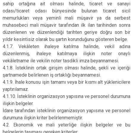
sahip ortağına ait olması halinde, ticaret ve sanayi
odası/ticaret odası bünyesinde bulunan ticaret sicil
memurlukları veya yeminli mali müşavir ya da serbest
muhasebeci mali müşavir tarafından ilk ilan tarihinden sonra
düzenlenen ve düzenlendiği tarihten geriye doğru son bir
yıldır kesintisiz olarak bu şartın korunduğunu gösteren belge.
4.1.7. Vekâleten ihaleye katılma halinde, vekil adına
düzenlenmiş, ihaleye katılmaya ilişkin noter onaylı
vekâletname ile vekilin noter tasdikli imza beyannamesi.
4.1.8. İsteklinin ortak girişim olması halinde, şekli ve içeriği
şartnamede belirlenen iş ortaklığı beyannamesi.
4.1.9. İhale konusu işin tamamı veya bir kısmı alt yüklenicilere
yaptırılamaz.
4.1.10. İsteklinin organizasyon yapısına ve personel durumuna
ilişkin belgeler.
İdare tarafından isteklinin organizasyon yapısına ve personel
durumuna ilişkin kriter belirlenmemiştir.
4.2. Ekonomik ve mali yeterliğe ilişkin belgeler ve bu
belgelerin taşıması gereken kriterler: