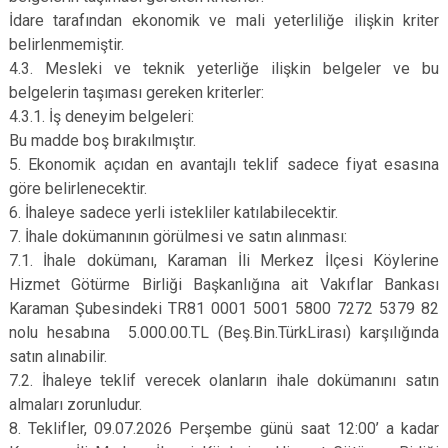
İdare tarafından ekonomik ve mali yeterliliğe ilişkin kriter
belirlenmemiştir.
4.3. Mesleki ve teknik yeterliğe ilişkin belgeler ve bu
belgelerin taşıması gereken kriterler:
4.3.1. İş deneyim belgeleri:
Bu madde boş bırakılmıştır.
5. Ekonomik açıdan en avantajlı teklif sadece fiyat esasına
göre belirlenecektir.
6. İhaleye sadece yerli istekliler katılabilecektir.
7. İhale dokümanının görülmesi ve satın alınması:
7.1. İhale dokümanı, Karaman İli Merkez İlçesi Köylerine
Hizmet Götürme Birliği Başkanlığına ait Vakıflar Bankası
Karaman Şubesindeki TR81 0001 5001 5800 7272 5379 82
nolu hesabına 5.000.00.TL (Beş.Bin.TürkLirası) karşılığında
satın alınabilir.
7.2. İhaleye teklif verecek olanların ihale dokümanını satın
almaları zorunludur.
8. Teklifler, 09.07.2026 Perşembe günü saat 12:00’ a kadar