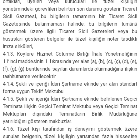
ortakları, üyeleri veya kurucuları ile tüzel kişiliğin
yönetimindeki görevlileri belirten son durumu gösterir Ticaret
Sicil Gazetesi, bu bilgilerin tamamının bir Ticaret Sicil
Gazetesinde bulunmaması halinde; bu bilgilerin tümünü
göstermek üzere ilgili Ticaret Sicil Gazeteleri veya bu
hususları gösteren belgeler ile tüzel kişiliğin noter tasdikli
imza sirküleri,
4.1.3. Köylere Hizmet Götürme Birliği İhale Yönetmeliğinin
11’inci maddesinin 1. fıkrasında yer alan (a), (b), (c), (ç), (d), (e),
(f), (g), (ğ) bentlerinde sayılan durumlarda olunmadığına ilişkin
taahhütname verilecektir.
4.1.4. Şekli ve içeriği İdari Şartname ekinde yer alan standart
forma uygun Teklif Mektubu.
4.1.5. Şekli ve içeriği İdari Şartname ekinde belirlenen Geçici
Teminata ilişkin Geçici Teminat Mektubu veya Geçici Teminat
Mektupları dışındaki Teminatların Birlik Müdürlüğüne
yatırıldığını gösteren makbuzlar.
4.1.6. Tüzel kişi tarafından iş deneyimi göstermek üzere
sunulan belgenin, tüzel kişiliğin yarısından fazla hissesine