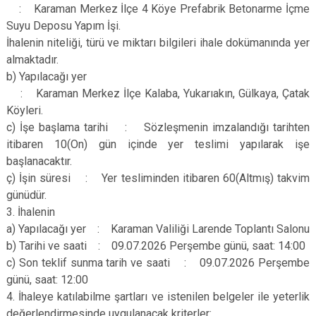
: Karaman Merkez İlçe 4 Köye Prefabrik Betonarme İçme
Suyu Deposu Yapım İşi.
İhalenin niteliği, türü ve miktarı bilgileri ihale dokümanında yer
almaktadır.
b) Yapılacağı yer
: Karaman Merkez İlçe Kalaba, Yukarıakın, Gülkaya, Çatak
Köyleri.
c) İşe başlama tarihi : Sözleşmenin imzalandığı tarihten
itibaren 10(On) gün içinde yer teslimi yapılarak işe
başlanacaktır.
ç) İşin süresi : Yer tesliminden itibaren 60(Altmış) takvim
günüdür.
3. İhalenin
a) Yapılacağı yer : Karaman Valiliği Larende Toplantı Salonu
b) Tarihi ve saati : 09.07.2026 Perşembe günü, saat: 14:00
c) Son teklif sunma tarih ve saati : 09.07.2026 Perşembe
günü, saat: 12:00
4. İhaleye katılabilme şartları ve istenilen belgeler ile yeterlik
değerlendirmesinde uygulanacak kriterler: