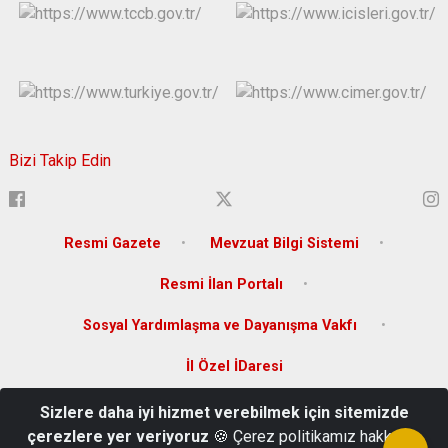
Bizi Takip Edin
Resmi Gazete
Mevzuat Bilgi Sistemi
Resmi İlan Portalı
Sosyal Yardımlaşma ve Dayanışma Vakfı
İl Özel İDaresi
Sizlere daha iyi hizmet verebilmek için sitemizde
Sakabaşı Mah. Zeytindalı Bulvarı 144/B Karaman
çerezlere yer veriyoruz
🍪 Çerez politikamız hakkında