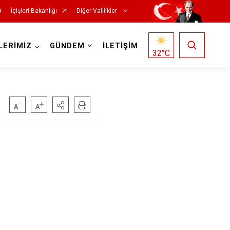
İçişleri Bakanlığı
Diğer Valilikler
LERİMİZ
GÜNDEM
İLETİŞİM
32
°C