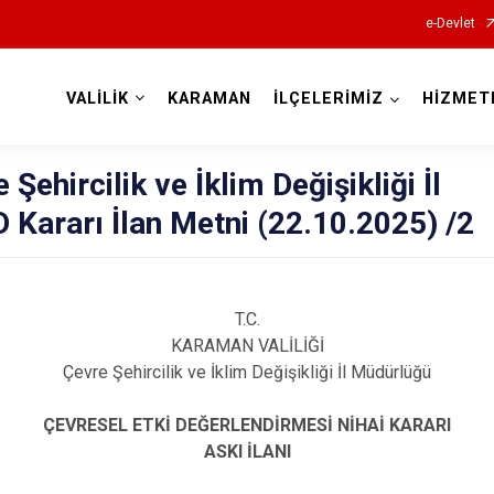
e-Devlet
VALİLİK
KARAMAN
İLÇELERİMİZ
HİZMET
Valilikler
ehircilik ve İklim Değişikliği İl
Kararı İlan Metni (22.10.2025) /2
T.C.
KARAMAN VALİLİĞİ
Çevre Şehircilik ve İklim Değişikliği İl Müdürlüğü
ÇEVRESEL ETKİ DEĞERLENDİRMESİ NİHAİ KARARI
ASKI İLANI