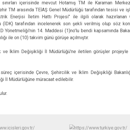
i sınırları içerisinde mevcut Hotamış TM ile Karaman Merkez i
ehir TM arasında TEİAŞ Genel Müdürlüğü tarafından tesisi ve iş
rik Enerjisi İletim Hattı Projesi" ile ilgili olarak hazırla
(İDK) tarafından incelenerek son şekli verilmiş olup söz kon
ÇED Yönetmeliği'nin 14. Maddesi (1)no'lu bendi kapsamında Bak
ılığı ile on (10) takvim günü görüşe açılmıştır.
k ve İklim Değişikliği İl Müdürlüğü'ne iletilen görüşler projeyle 
 süreç içerisinde Çevre, Şehircilik ve İklim Değişikliği Bakanl
iği İl Müdürlüğüne müracaat edilebilir.
lur.