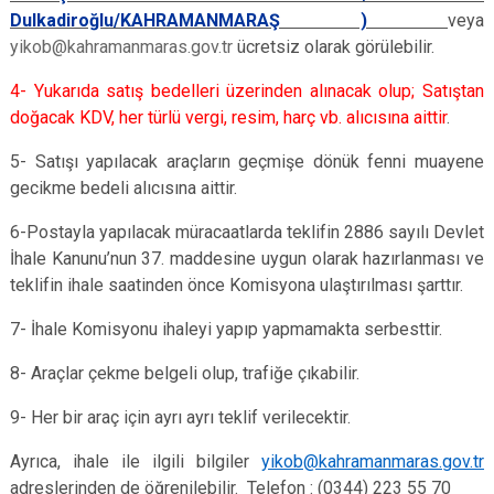
Dulkadiroğlu/KAHRAMANMARAŞ )
veya
yikob@kahramanmaras.gov.tr
ücretsiz olarak görülebilir.
4- Yukarıda satış bedelleri üzerinden alınacak olup; Satıştan
doğacak KDV, her türlü vergi, resim, harç vb. alıcısına aittir
.
5- Satışı yapılacak araçların geçmişe dönük fenni muayene
gecikme bedeli alıcısına aittir.
6-Postayla yapılacak müracaatlarda teklifin 2886 sayılı Devlet
İhale Kanunu’nun 37. maddesine uygun olarak hazırlanması ve
teklifin ihale saatinden önce Komisyona ulaştırılması şarttır.
7- İhale Komisyonu ihaleyi yapıp yapmamakta serbesttir.
8- Araçlar çekme belgeli olup, trafiğe çıkabilir.
9- Her bir araç için ayrı ayrı teklif verilecektir.
Ayrıca, ihale ile ilgili bilgiler
yikob@kahramanmaras.gov.tr
adreslerinden de öğrenilebilir. Telefon : (0344) 223 55 70