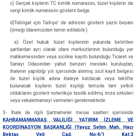
c) Gerçek kişilerin TC kimlik numarasını, tüzel kişilerin de
vergi kimlik numarasını gösterir belge.
d)Tebligat için Türkiye' de adresini gösterir yazılı beyanı
(örneği İdaremizden temin edilebilir.)
e) Özel hukuk tüzel kişilerinin yukarıda belirtilen
şartlardan ayrı olarak idare merkezlerinin bulunduğu yer
mahkemesinden veya siciline kayıtlı bulunduğu Ticaret ve
Sanayi Odasından yahut benzeri mesleki kuruluştan,
ihalenin yapıldığı yılı içerisinde alınmış sicil kayıt belgesi
ile tüzel kişilik adına ihaleye katılacak veya teklifte
bulunacak kişilerin tüzel kişiliği temsile tam yetkili
olduklarını gösterir noterlikçe tasdik edilmiş imza sirküleri
veya vekaletnameyi vermeleri gerekmektedir.
3- İhale ile ilgili Şartnameler mesai saatleri içerisinde
KAHRAMANMARAŞ VALİLİĞİ YATIRIM İZLEME VE
KOORDİNASYON BAŞKANLIĞI (Yavuz Selim Mah. Hacı
Bektaş Veli Cad. No:4/1 Kat:3