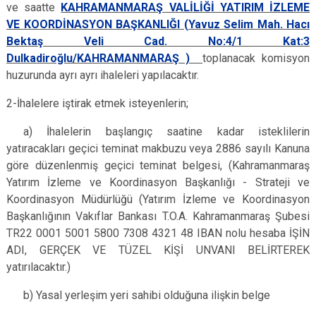
ve saatte
KAHRAMANMARAŞ VALİLİĞİ YATIRIM İZLEME
VE KOORDİNASYON BAŞKANLIĞI (Yavuz Selim Mah. Hacı
Bektaş Veli Cad. No:4/1 Kat:3
Dulkadiroğlu/KAHRAMANMARAŞ )
toplanacak komisyon
huzurunda ayrı ayrı ihaleleri yapılacaktır.
2-İhalelere iştirak etmek isteyenlerin;
a) İhalelerin başlangıç saatine kadar isteklilerin
yatıracakları geçici teminat makbuzu veya 2886 sayılı Kanuna
göre düzenlenmiş geçici teminat belgesi, (Kahramanmaraş
Yatırım İzleme ve Koordinasyon Başkanlığı - Strateji ve
Koordinasyon Müdürlüğü (Yatırım İzleme ve Koordinasyon
Başkanlığının Vakıflar Bankası T.O.A. Kahramanmaraş Şubesi
TR22 0001 5001 5800 7308 4321 48 IBAN nolu hesaba İŞİN
ADI, GERÇEK VE TÜZEL KİŞİ UNVANI BELİRTEREK
yatırılacaktır.)
b) Yasal yerleşim yeri sahibi olduğuna ilişkin belge