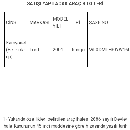
SATIŞI YAPILACAK ARAÇ BİLGİLERİ
MODEL
CİNSİ
MARKASI
TİPİ
ŞASE NO
YILI
Kamyonet
(Be Pick-
Ford
2001
Ranger
WF0DMFE30YW160
up)
1- Yukarıda özellikleri belirtilen araç ihalesi 2886 sayılı Devlet
İhale Kanununun 45 inci maddesine göre hizasında yazılı tarih