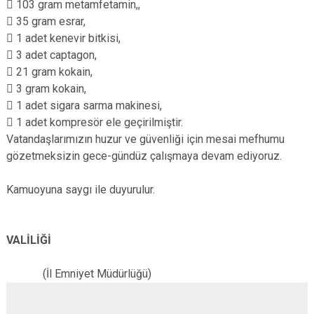
 103 gram metamfetamin,,
 35 gram esrar,
 1 adet kenevir bitkisi,
 3 adet captagon,
 21 gram kokain,
 3 gram kokain,
 1 adet sigara sarma makinesi,
 1 adet kompresör ele geçirilmiştir.
Vatandaşlarımızın huzur ve güvenliği için mesai mefhumu
gözetmeksizin gece-gündüz çalışmaya devam ediyoruz.
Kamuoyuna saygı ile duyurulur.
VALİLİĞİ
(İl Emniyet Müdürlüğü)