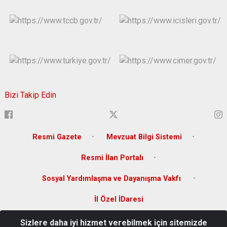
Bizi Takip Edin
Resmi Gazete
Mevzuat Bilgi Sistemi
Resmi İlan Portalı
Sosyal Yardımlaşma ve Dayanışma Vakfı
İl Özel İDaresi
Sizlere daha iyi hizmet verebilmek için sitemizde
Sakabaşı Mah. Zeytindalı Bulvarı 144/B Karaman