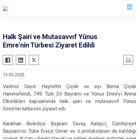
Valilikler
Halk Şairi ve Mutasavvıf Yûnus
Emre’nin Türbesi Ziyaret Edildi
15.05.2026
Valimiz Sayın Hayrettin Çiçek ve eşi Berna Çiçek
Hanımefendi, 749. Türk Dil Bayramı ve Yûnus Emre’yi Anma
Etkinlikleri kapsamında halk şairi ve mutasavvıf Yûnus
Emre’nin türbesini ziyaret etti.
Karaman Belediye Başkanı Savaş Kalaycı, Cumhuriyet
Başsavcısı Tuba Ersöz Ünver ve il protokolünün de katıldığı
ziyaret, Kur’an-ı Kerim tilaveti ve edilen duaların ardından sona