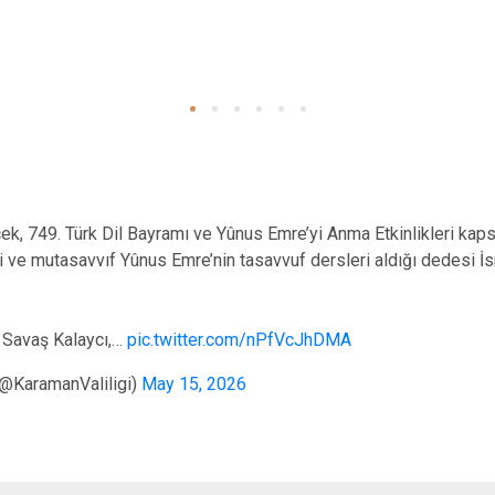
çek, 749. Türk Dil Bayramı ve Yûnus Emre’yi Anma Etkinlikleri ka
i ve mutasavvıf Yûnus Emre’nin tasavvuf dersleri aldığı dedesi İs
 Savaş Kalaycı,…
pic.twitter.com/nPfVcJhDMA
(@KaramanValiligi)
May 15, 2026