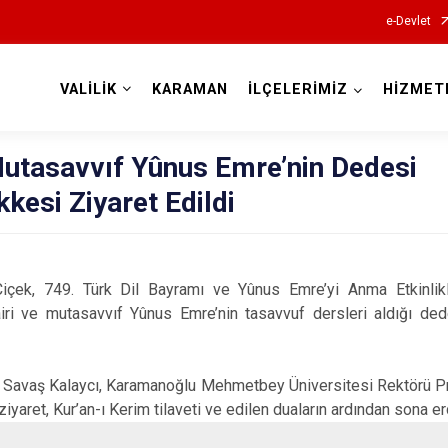
e-Devlet
VALİLİK
KARAMAN
İLÇELERİMİZ
HİZMET
Valilikler
Mutasavvıf Yûnus Emre’nin Dedesi
kesi Ziyaret Edildi
Çiçek, 749. Türk Dil Bayramı ve Yûnus Emre’yi Anma Etkinlik
iri ve mutasavvıf Yûnus Emre’nin tasavvuf dersleri aldığı ded
Savaş Kalaycı, Karamanoğlu Mehmetbey Üniversitesi Rektörü Pr
iyaret, Kur’an-ı Kerim tilaveti ve edilen duaların ardından sona er