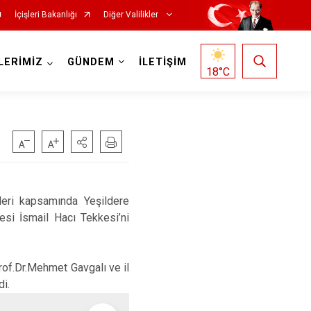
İçişleri Bakanlığı
Diğer Valilikler
LERİMİZ
GÜNDEM
İLETİŞİM
18
°C
leri kapsamında Yeşildere
esi İsmail Hacı Tekkesi’ni
of.Dr.Mehmet Gavgalı ve il
di.