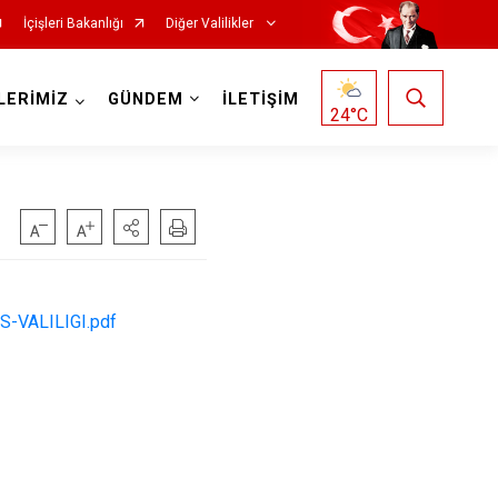
İçişleri Bakanlığı
Diğer Valilikler
LERİMİZ
GÜNDEM
İLETİŞİM
24
°C
LIS-VALILIGI.pdf