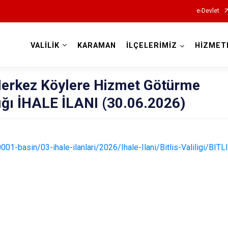
e-Devlet
VALİLİK
KARAMAN
İLÇELERİMİZ
HİZMET
Valilikler
i Merkez Köylere Hizmet Götürme
lığı İHALE İLANI (30.06.2026)
001-basin/03-ihale-ilanlari/2026/Ihale-Ilani/Bitlis-Valiligi/BIT