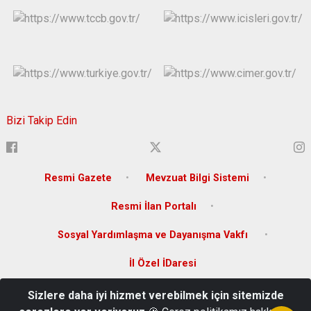
Bizi Takip Edin
Resmi Gazete
Mevzuat Bilgi Sistemi
Resmi İlan Portalı
Sosyal Yardımlaşma ve Dayanışma Vakfı
İl Özel İDaresi
Sizlere daha iyi hizmet verebilmek için sitemizde
Sakabaşı Mah. Zeytindalı Bulvarı 144/B Karaman