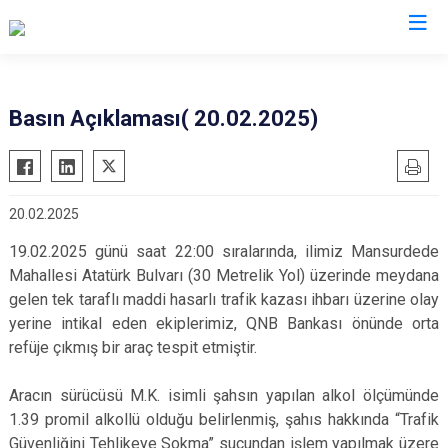
Valilikler
Basın Açıklaması( 20.02.2025)
20.02.2025
19.02.2025 günü saat 22:00 sıralarında, ilimiz Mansurdede
Mahallesi Atatürk Bulvarı (30 Metrelik Yol) üzerinde meydana
gelen tek taraflı maddi hasarlı trafik kazası ihbarı üzerine olay
yerine intikal eden ekiplerimiz, QNB Bankası önünde orta
refüje çıkmış bir araç tespit etmiştir.
Aracın sürücüsü M.K. isimli şahsın yapılan alkol ölçümünde
1.39 promil alkollü olduğu belirlenmiş, şahıs hakkında “Trafik
Güvenliğini Tehlikeye Sokma” suçundan işlem yapılmak üzere